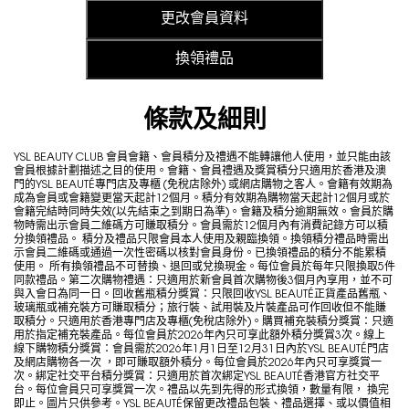
更改會員資料
換領禮品
條款及細則
YSL BEAUTY CLUB 會員會籍、會員積分及禮遇不能轉讓他人使用，並只能由該
會員根據計劃描述之目的使用。會籍、會員禮遇及獎賞積分只適用於香港及澳
門的YSL BEAUTÉ專門店及專櫃 (免稅店除外) 或網店購物之客人。會籍有效期為
成為會員或會籍變更當天起計12個月。積分有效期為購物當天起計12個月或於
會籍完結時同時失效(以先結束之到期日為準)。會籍及積分逾期無效。會員於購
物時需出示會員二維碼方可賺取積分。會員需於12個月內有消費記錄方可以積
分換領禮品。 積分及禮品只限會員本人使用及親臨換領。換領積分禮品時需出
示會員二維碼或通過一次性密碼以核對會員身份。已換領禮品的積分不能累積
使用。 所有換領禮品不可替換、退回或兌換現金。每位會員於每年只限換取5件
同款禮品。第二次購物禮遇：只適用於新會員首次購物後3個月內享用，並不可
與入會日為同一日。回收舊瓶積分獎賞：只限回收YSL BEAUTÉ正貨產品舊瓶、
玻璃瓶或補充裝方可賺取積分；旅行裝、試用裝及片裝產品可作回收但不能賺
取積分。只適用於香港專門店及專櫃(免稅店除外)。購買補充裝積分獎賞：只適
用於指定補充裝產品。每位會員於2026年內只可享此額外積分獎賞3次。線上
線下購物積分獎賞：會員需於2026年1月1日至12月31日內於YSL BEAUTÉ門店
及網店購物各一次 ，即可賺取額外積分。每位會員於2026年內只可享獎賞一
次。綁定社交平台積分獎賞：只適用於首次綁定YSL BEAUTÉ香港官方社交平
台。每位會員只可享獎賞一次。禮品以先到先得的形式換領，數量有限， 換完
即止。圖片只供參考。YSL BEAUTÉ保留更改禮品包裝、禮品選擇、或以價值相