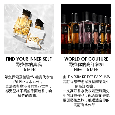
FIND YOUR INNER SELF
WORLD OF COUTURE
尋找你的真我
尋找你的高訂衣櫥
15 MINS
FREE| 15 MINS
帶您探索及體驗YSL極具代表性
由LE VESTIAIRE DES PARFUMS
的LIBRE香水系列 。
高訂香氛帶您探索聖羅蘭先生
走法國與摩洛哥的繁花世界，
的高訂衣櫥 。
感受型格不羈的千面迷香，喚
一支高訂香水代表著聖羅蘭先
醒你的真我。
生的經典作品，配合馥郁香氣
展開藝術之旅，挑選適合你的
高訂香水作品。