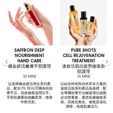
SAFFRON DEEP
PURE SHOTS
NOURISHMENT
CELL REJUVENATION
HAND CARE
TREATMENT
藏金妍活嫩膚手部護理
速效活肌抗疲勞修復面
部護理
30 MINS
15 MINS
以皇牌藏金妍活再生系列產
以結合科研與自然草本力量的
品，配合YSL BEAUTÉ獨有的按
速效活肌系列產品為基礎，配
摩手法，高效修復滋潤玉手。
合專屬按摩手法極速灌注細胞
手部肌膚重拾細嫩柔滑，煥發
必須營養素，重啓肌膚修復系
年輕光彩。
統。高效抗氧化、修復及強化
屏障，煥發肌膚活力。