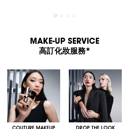
MAKE-UP SERVICE
高訂化妝服務*
COUTURE MAKEUP
DROP THE LOOK