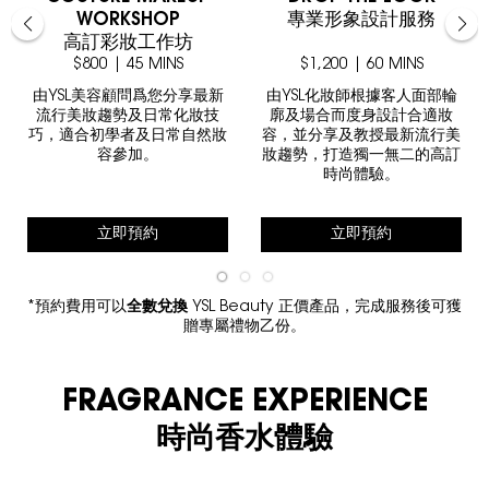
WORKSHOP
專業形象設計服務
高訂彩妝工作坊
$800 | 45 MINS
$1,200 | 60 MINS
由YSL美容顧問爲您分享最新
由YSL化妝師根據客人面部輪
流行美妝趨勢及日常化妝技
廓及場合而度身設計合適妝
巧，適合初學者及日常自然妝
容，並分享及教授最新流行美
容參加。
妝趨勢，打造獨一無二的高訂
時尚體驗。
立即預約
立即預約
*預約費用可以
全數兌換
YSL Beauty 正價產品，完成服務後可獲
贈專屬禮物乙份。
FRAGRANCE EXPERIENCE
時尚香水體驗