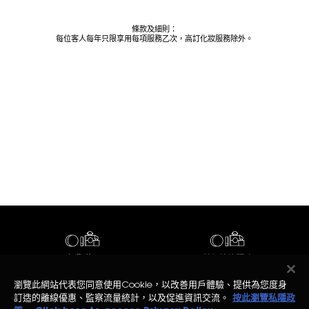
條款及細則：
每位客人每年只限享用每項服務乙次，高訂化妝服務除外。
免費贈品
美妍諮詢服務
瀏覽此網站代表您同意使用Cookie，以改善用戶體驗、提供為您度身
訂造的離線優惠、監察流量統計，以及促進資訊交流。
按此瀏覽私隱政