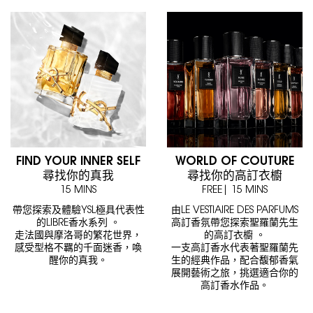
FIND YOUR INNER SELF
WORLD OF COUTURE
尋找你的真我
尋找你的高訂衣櫥
15 MINS
FREE| 15 MINS
帶您探索及體驗YSL極具代表性
由LE VESTIAIRE DES PARFUMS
的LIBRE香水系列 。
高訂香氛帶您探索聖羅蘭先生
走法國與摩洛哥的繁花世界，
的高訂衣櫥 。
感受型格不羈的千面迷香，喚
一支高訂香水代表著聖羅蘭先
醒你的真我。
生的經典作品，配合馥郁香氣
展開藝術之旅，挑選適合你的
高訂香水作品。