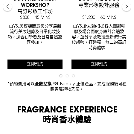
WORKSHOP
專業形象設計服務
高訂彩妝工作坊
$800 | 45 MINS
$1,200 | 60 MINS
由YSL美容顧問爲您分享最新
由YSL化妝師根據客人面部輪
流行美妝趨勢及日常化妝技
廓及場合而度身設計合適妝
巧，適合初學者及日常自然妝
容，並分享及教授最新流行美
容參加。
妝趨勢，打造獨一無二的高訂
時尚體驗。
立即預約
立即預約
*預約費用可以
全數兌換
YSL Beauty 正價產品，完成服務後可獲
贈專屬禮物乙份。
FRAGRANCE EXPERIENCE
時尚香水體驗