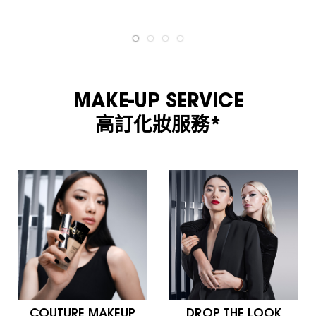
MAKE-UP SERVICE
高訂化妝服務*
COUTURE MAKEUP
DROP THE LOOK